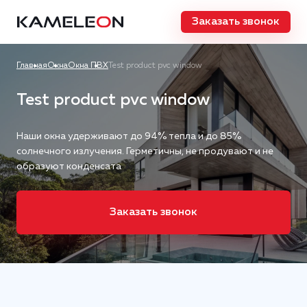
Заказать звонок
Главная
Окна
Окна ПВХ
Test product pvc window
Test product pvc window
Наши окна удерживают до 94% тепла и до 85%
солнечного излучения. Герметичны, не продувают и не
образуют конденсата
Заказать звонок