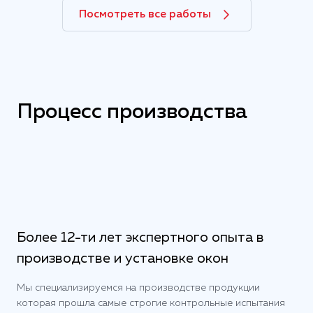
Посмотреть все работы
Процесс производства
Правильный выбор материала для окон
15:45:39
2022-09-06
Более 12-ти лет экспертного опыта в
производстве и установке окон
Мы специализируемся на производстве продукции
которая прошла самые строгие контрольные испытания