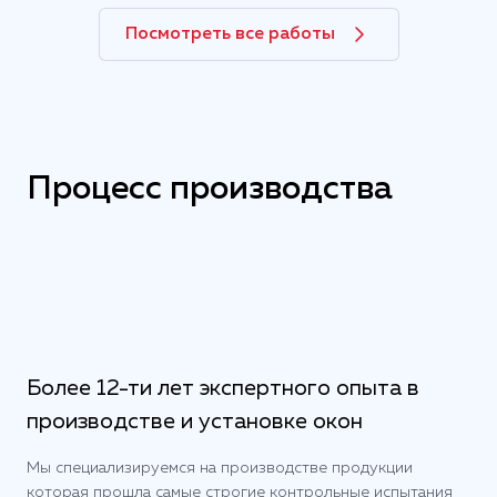
Посмотреть все работы
Процесс производства
Правильный выбор материала для окон
15:45:39
2022-09-06
Более 12-ти лет экспертного опыта в
производстве и установке окон
Мы специализируемся на производстве продукции
которая прошла самые строгие контрольные испытания