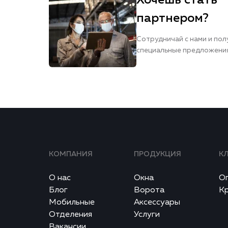
Хочешь стать
партнером?
Сотрудничай с нами и пол
специальные предложени
КОМПАНИЯ
ПРОДУКЦИЯ
К
О нас
Окна
О
Блог
Ворота
К
Мобильные
Аксессуары
Отделения
Услуги
Вакансии