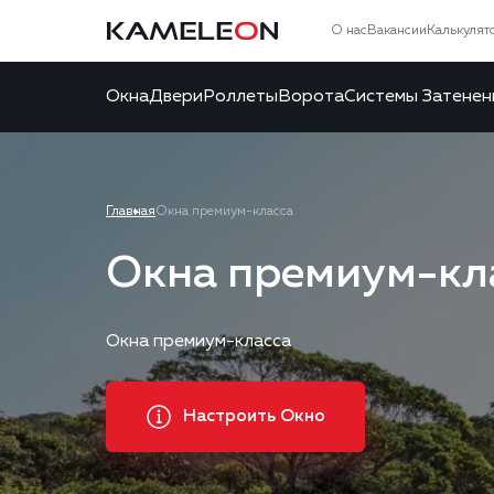
О нас
Вакансии
Калькулят
Окна
Двери
Роллеты
Ворота
Системы Затенен
Главная
Окна премиум-класса
Окна премиум-кл
Окна премиум-класса
Настроить Окно