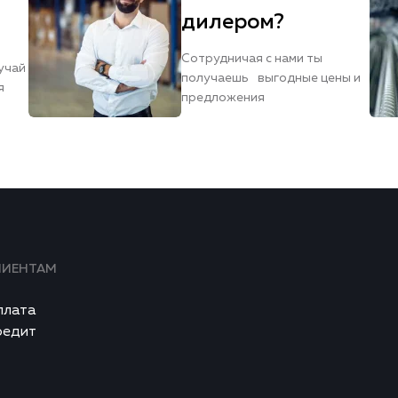
дилером?
Сотрудничая с нами ты
учай
получаешь выгодные цены и
я
предложения
ЛИЕНТАМ
плата
редит