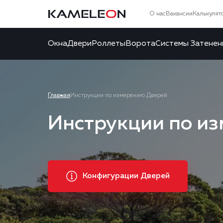
О нас
Вакансии
Калькулят
Окна
Двери
Роллеты
Ворота
Системы Затенен
Главная
Инструкции по измерению Дверей
Инструкции по и
Конфигурации Дверей