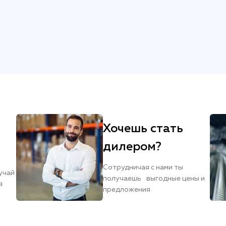
Хочешь стать
дилером?
Сотрудничая с нами ты
учай
получаешь выгодные цены и
я
предложения