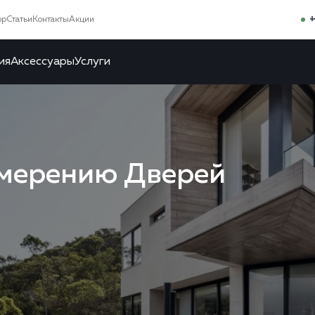
+
ор
Статьи
Контакты
Акции
ия
Аксессуары
Услуги
змерению Дверей