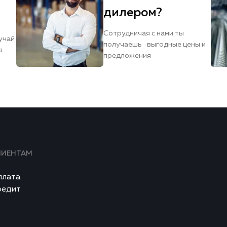
дилером?
Сотрудничая с нами ты
учай
получаешь выгодные цены и
я
предложения
ЛИЕНТАМ
плата
редит