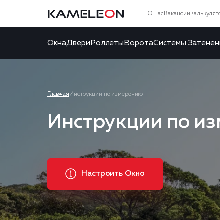
О нас
Вакансии
Калькулят
Окна
Двери
Роллеты
Ворота
Системы Затенен
Главная
Инструкции по измерению
Инструкции по и
Настроить Окно