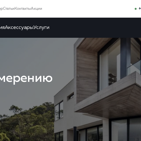
+
ор
Статьи
Контакты
Акции
ия
Аксессуары
Услуги
змерению