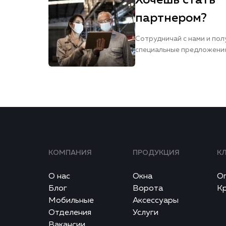
Хочешь стать
партнером?
Сотрудничай с нами и пол
специальные предложени
КОМПАНИЯ
ПРОДУКЦИЯ
К
О нас
Окна
О
Блог
Ворота
К
Мобильные
Аксессуары
Отделения
Услуги
Вакансии