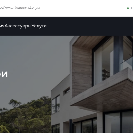
+
ор
Статьи
Контакты
Акции
ия
Аксессуары
Услуги
ри