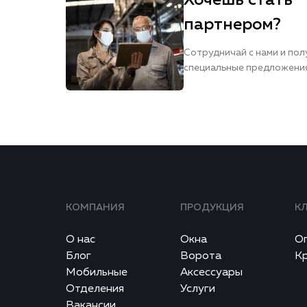
Хочешь стать
партнером?
Сотрудничай с нами и пол
специальные предложени
КОМПАНИЯ
ПРОДУКЦИЯ
К
О нас
Окна
О
Блог
Ворота
К
Мобильные
Аксессуары
Отделения
Услуги
Вакансии