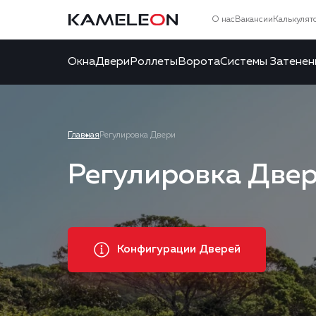
О нас
Вакансии
Калькулят
Окна
Двери
Роллеты
Ворота
Системы Затенен
Главная
Регулировка Двери
Регулировка Две
Конфигурации Дверей