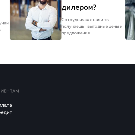
дилером?
Сотрудничая с нами ты
учай
получаешь выгодные цены и
я
предложения
ЛИЕНТАМ
плата
редит