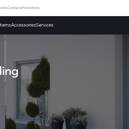
icles
Contacts
Promotions
stems
Accessories
Services
ling