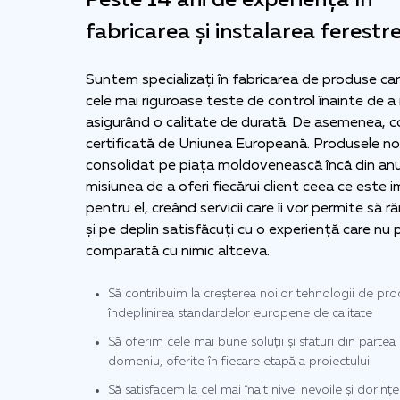
Peste 14 ani de experiență în
fabricarea și instalarea ferestre
Suntem specializați în fabricarea de produse ca
cele mai riguroase teste de control înainte de a 
asigurând o calitate de durată. De asemenea, 
certificată de Uniunea Europeană. Produsele n
consolidat pe piața moldovenească încă din an
misiunea de a oferi fiecărui client ceea ce este
pentru el, creând servicii care îi vor permite să 
și pe deplin satisfăcuți cu o experiență care nu 
comparată cu nimic altceva.
Să contribuim la creșterea noilor tehnologii de prod
îndeplinirea standardelor europene de calitate
Să oferim cele mai bune soluții și sfaturi din partea 
domeniu, oferite în fiecare etapă a proiectului
Să satisfacem la cel mai înalt nivel nevoile și dorințel