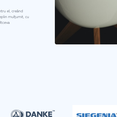
tru el, creând
deplin mulțumit, cu
ltceva