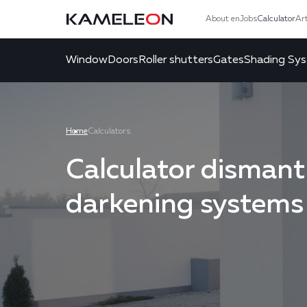
About en
Jobs
Calculator
Art
Window
Doors
Roller shutters
Gates
Shading Sy
Home
Calculators
Calculator dismant
darkening systems