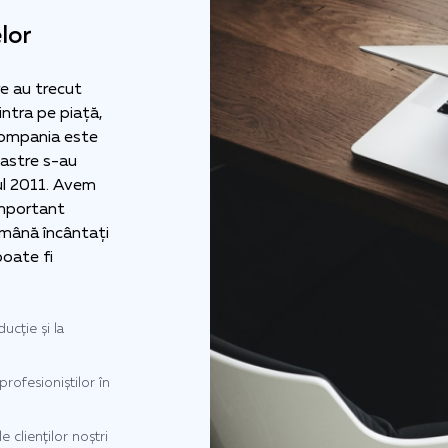
lor
re au trecut
intra pe piață,
compania este
oastre s-au
ul 2011. Avem
 important
rămână încântați
poate fi
ucție și la
profesioniștilor în
e clienților noștri