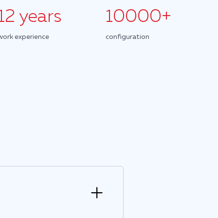
12 years
10000+
work experience
configuration