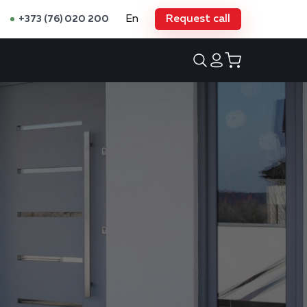
En
Request call
+373 (76) 020 200