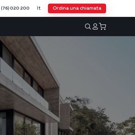
It
Ordina una chiamata
 (76) 020 200