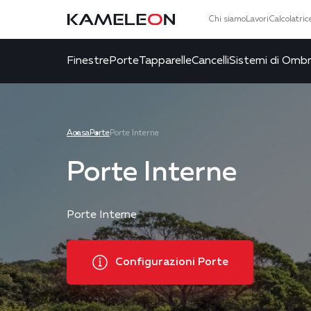
Chi siamo
Lavori
Calcolatric
Finestre
Porte
Tapparelle
Cancelli
Sistemi di Omb
Acasa
Porte
Porte Interne
Porte Interne
Porte Interne
Configurazioni Porte