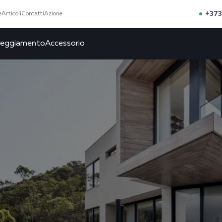
+373
e
Articoli
Contatti
Azione
reggiamento
Accessorio