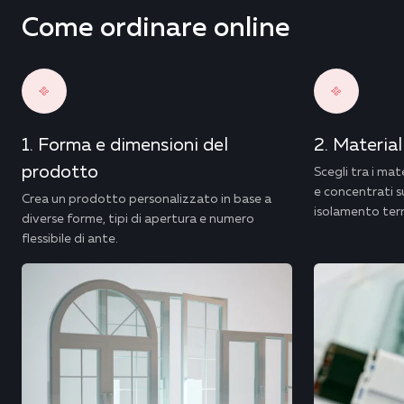
Come ordinare online
Forma e dimensioni del
Materiali
prodotto
Scegli tra i mat
e concentrati su
Crea un prodotto personalizzato in base a
isolamento term
diverse forme, tipi di apertura e numero
flessibile di ante.