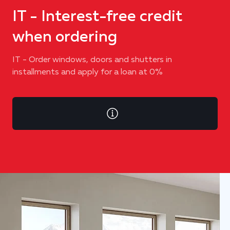
IT - Interest-free credit
when ordering
IT - Order windows, doors and shutters in
installments and apply for a loan at 0%