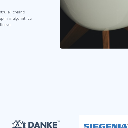
tru el, creând
deplin mulțumit, cu
ltceva