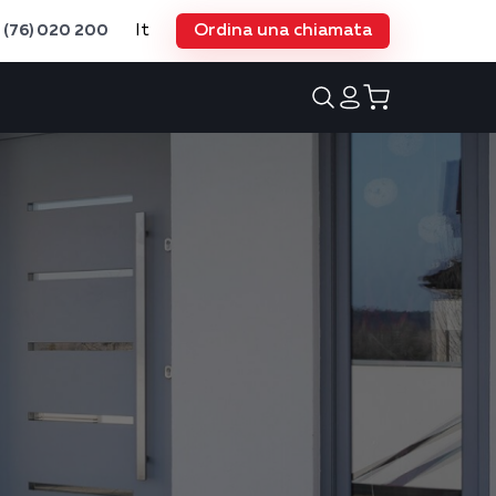
It
Ordina una chiamata
 (76) 020 200