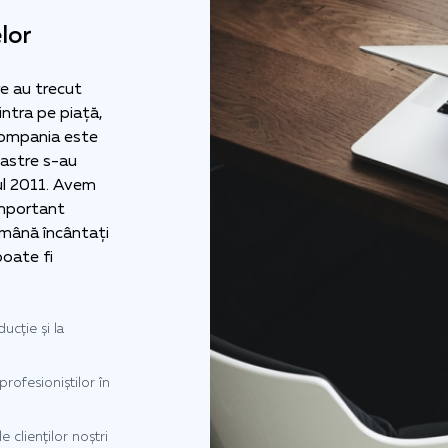
lor
re au trecut
intra pe piață,
compania este
oastre s-au
ul 2011. Avem
 important
rămână încântați
poate fi
ucție și la
profesioniștilor în
e clienților noștri