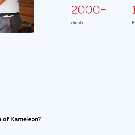
2000+
clienti
E
on of Kameleon?