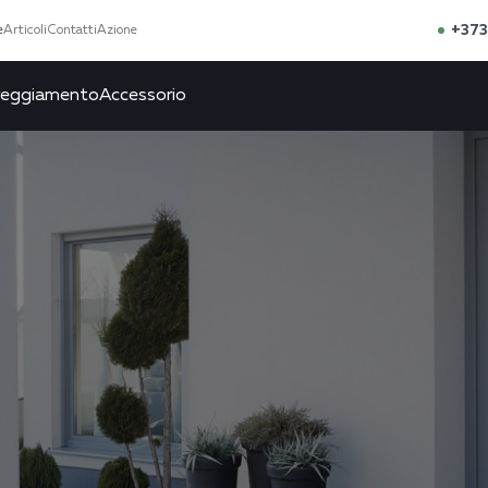
+373
e
Articoli
Contatti
Azione
reggiamento
Accessorio