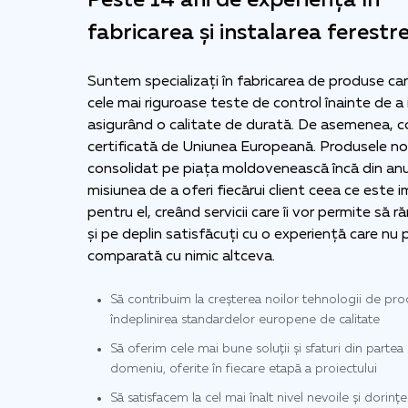
Peste 14 ani de experiență în
fabricarea și instalarea ferestre
Suntem specializați în fabricarea de produse ca
cele mai riguroase teste de control înainte de a 
asigurând o calitate de durată. De asemenea, 
certificată de Uniunea Europeană. Produsele n
consolidat pe piața moldovenească încă din an
misiunea de a oferi fiecărui client ceea ce este
pentru el, creând servicii care îi vor permite să 
și pe deplin satisfăcuți cu o experiență care nu 
comparată cu nimic altceva.
Să contribuim la creșterea noilor tehnologii de prod
îndeplinirea standardelor europene de calitate
Să oferim cele mai bune soluții și sfaturi din partea 
domeniu, oferite în fiecare etapă a proiectului
Să satisfacem la cel mai înalt nivel nevoile și dorințel