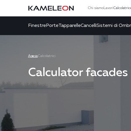
Chi siamo
Lavori
Calcolatric
Finestre
Porte
Tapparelle
Cancelli
Sistemi di Omb
Acasa
Calcolatrici
Calculator facades