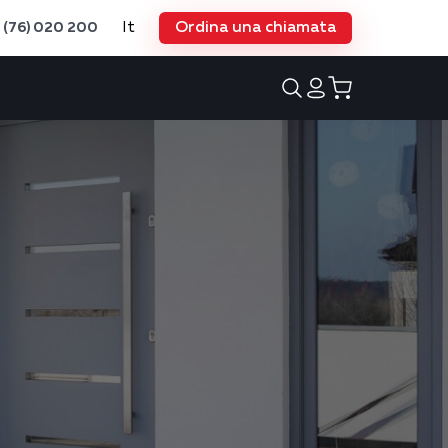
It
Ordina una chiamata
 (76) 020 200