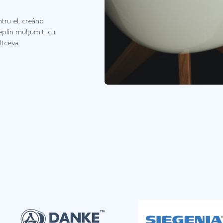
tru el, creând
deplin mulțumit, cu
ltceva