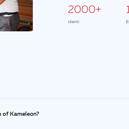
2000+
clienti
E
on of Kameleon?