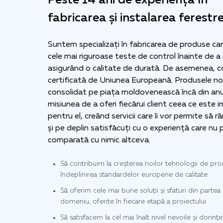
Peste 14 ani de experiență în
fabricarea și instalarea ferestre
Suntem specializați în fabricarea de produse ca
cele mai riguroase teste de control înainte de a 
asigurând o calitate de durată. De asemenea, 
certificată de Uniunea Europeană. Produsele n
consolidat pe piața moldovenească încă din an
misiunea de a oferi fiecărui client ceea ce este
pentru el, creând servicii care îi vor permite să 
și pe deplin satisfăcuți cu o experiență care nu 
comparată cu nimic altceva.
Să contribuim la creșterea noilor tehnologii de prod
îndeplinirea standardelor europene de calitate
Să oferim cele mai bune soluții și sfaturi din partea 
domeniu, oferite în fiecare etapă a proiectului
Să satisfacem la cel mai înalt nivel nevoile și dorințel