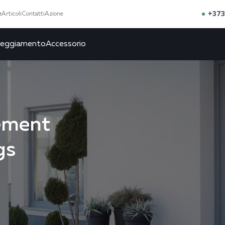
+373
e
Articoli
Contatti
Azione
reggiamento
Accessorio
ement
gs