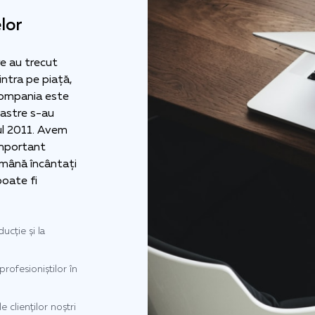
lor
re au trecut
intra pe piață,
compania este
oastre s-au
ul 2011. Avem
 important
rămână încântați
poate fi
ucție și la
profesioniștilor în
e clienților noștri