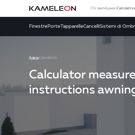
Chi siamo
Lavori
Calcolatric
Finestre
Porte
Tapparelle
Cancelli
Sistemi di Omb
Acasa
Calcolatrici
Calculator measur
instructions awnin