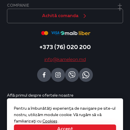
COMPANIE
Achită comanda
+373 (76) 020 200
info@kameleon.md
Află primul despre ofertele noastre
Pentru a îmbunătăți experiența de navigare pe site-ul
Abonează-te
nostru, utilizăm module cookie. Vă rugăm să vă
familiarizați cu
Cookies
.
Accept
Copyright © 2026 Kameleon. All rights reserved