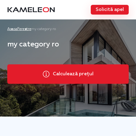
Solicită apel
Acasa
Ferestre
my category ro
my category ro
Calculează prețul