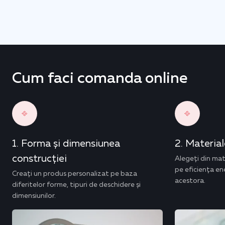
Cum faci comanda online
Forma și dimensiunea
Materiale
construcției
Alegeți din mat
pe eficiența ene
Creați un produs personalizat pe baza
acestora.
diferitelor forme, tipuri de deschidere și
dimensiunilor.