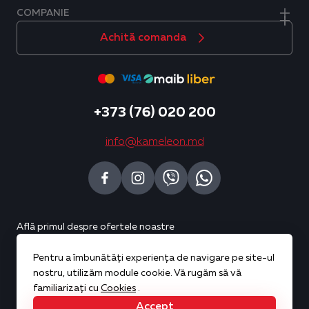
COMPANIE
Achită comanda
+373 (76) 020 200
info@kameleon.md
Află primul despre ofertele noastre
Pentru a îmbunătăți experiența de navigare pe site-ul
Abonează-te
nostru, utilizăm module cookie. Vă rugăm să vă
familiarizați cu
Cookies
.
Accept
Copyright © 2026 Kameleon. All rights reserved