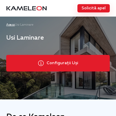
Solicită apel
Acasa
Usi Laminare
Usi Laminare
Configurații Uși