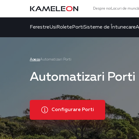
Despre noi
Locuri de muncă
Ferestre
Usi
Rolete
Porti
Sisteme de Întunecare
A
Acasa
Automatizari Porti
Automatizari Porti
Configurare Porti