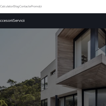
Calculator
Blog
Contacte
Promoții
ccesorii
Servicii