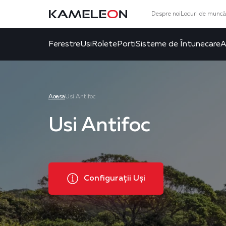
Despre noi
Locuri de muncă
Ferestre
Usi
Rolete
Porti
Sisteme de Întunecare
A
Acasa
Usi Antifoc
Usi Antifoc
Configurații Uși