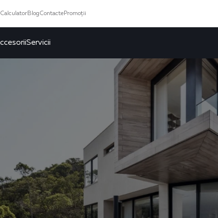
Calculator
Blog
Contacte
Promoții
ccesorii
Servicii