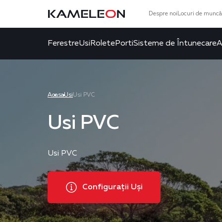
Despre noi
Locuri de muncă
Ferestre
Usi
Rolete
Porti
Sisteme de Întunecare
A
Acasa
Usi
Usi PVC
Usi PVC
Usi PVC
Configurații Uși