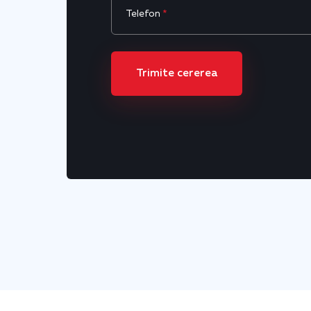
Telefon
*
Trimite cererea