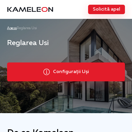
Solicită apel
Acasa
Reglarea Usi
Reglarea Usi
Configurații Uși