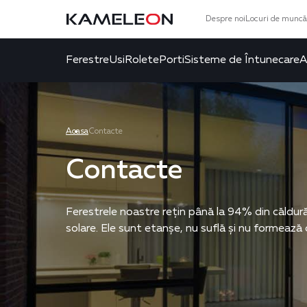
Despre noi
Locuri de muncă
Ferestre
Usi
Rolete
Porti
Sisteme de Întunecare
A
Acasa
Contacte
Contacte
Ferestrele noastre rețin până la 94% din căldură 
solare. Ele sunt etanșe, nu suflă și nu formeaz