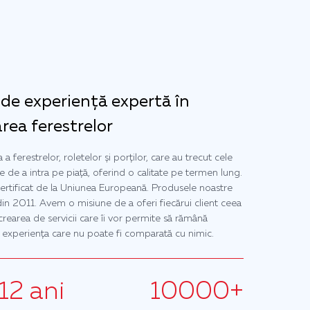
 de experiență expertă în
area ferestrelor
 ferestrelor, roletelor și porților, care au trecut cele
te de a intra pe piață, oferind o calitate pe termen lung.
rtificat de la Uniunea Europeană. Produsele noastre
in 2011. Avem o misiune de a oferi fiecărui client ceea
crearea de servicii care îi vor permite să rămână
e experiența care nu poate fi comparată cu nimic.
12 ani
10000+