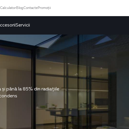
Calculator
Blog
Contacte
Promoții
ccesorii
Servicii
și până la 85% din radiațiile
ă condens