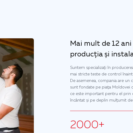
Mai mult de 12 ani
producția și instal
Suntem specializați în producerea a
mai stricte teste de control înain
De asemenea, compania are un ce
sunt fondate pe piața Moldovei d
ce este important pentru el prin 
încântat și pe deplin mulțumit d
2000+