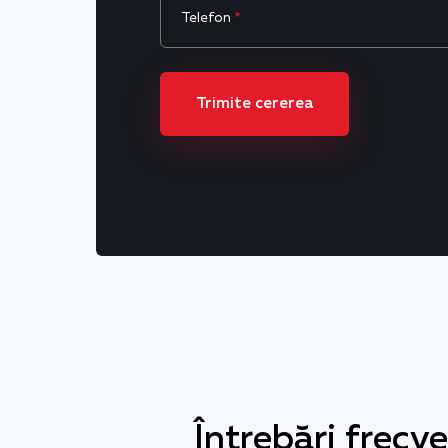
Telefon
*
Trimite cererea
Întrebări frecv