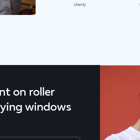
clienți
t on roller
uying windows