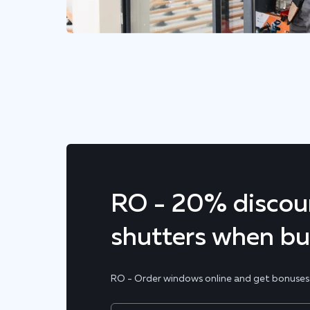
RO - 20% discoun
shutters when b
RO - Order windows online and get bonuses