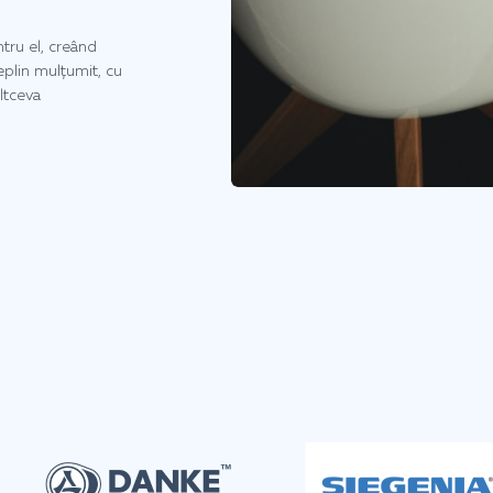
tru el, creând
deplin mulțumit, cu
ltceva