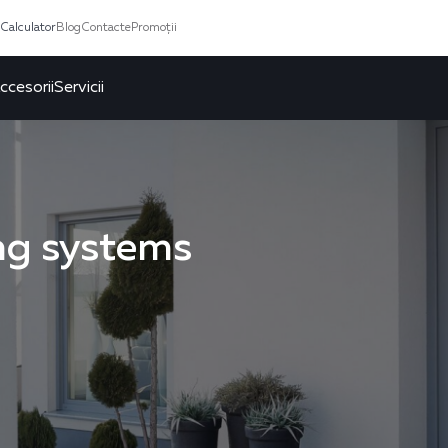
Calculator
Blog
Contacte
Promoții
ccesorii
Servicii
ng systems