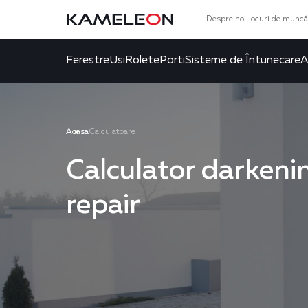
Despre noi
Locuri de muncă
Ferestre
Usi
Rolete
Porti
Sisteme de Întunecare
A
Acasa
Calculatoare
Calculator darkeni
repair