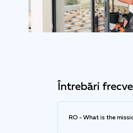
Întrebări frecv
RO - What is the miss