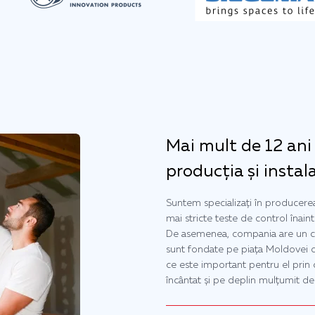
Mai mult de 12 ani
producția și instal
Suntem specializați în producerea a
mai stricte teste de control înain
De asemenea, compania are un ce
sunt fondate pe piața Moldovei d
ce este important pentru el prin 
încântat și pe deplin mulțumit d