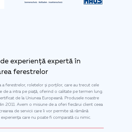
 de experiență expertă în
area ferestrelor
 ferestrelor, roletelor și porților, care au trecut cele
te de a intra pe piață, oferind o calitate pe termen lung.
rtificat de la Uniunea Europeană. Produsele noastre
in 2011. Avem o misiune de a oferi fiecărui client ceea
crearea de servicii care îi vor permite să rămână
e experiența care nu poate fi comparată cu nimic.