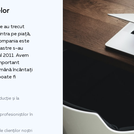
lor
re au trecut
intra pe piață,
compania este
oastre s-au
ul 2011. Avem
 important
rămână încântați
poate fi
ucție și la
profesioniștilor în
e clienților noștri