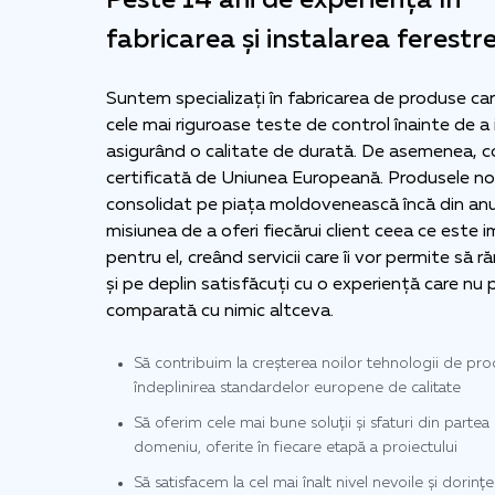
Peste 14 ani de experiență în
fabricarea și instalarea ferestre
Suntem specializați în fabricarea de produse ca
cele mai riguroase teste de control înainte de a 
asigurând o calitate de durată. De asemenea, 
certificată de Uniunea Europeană. Produsele n
consolidat pe piața moldovenească încă din an
misiunea de a oferi fiecărui client ceea ce este
pentru el, creând servicii care îi vor permite să 
și pe deplin satisfăcuți cu o experiență care nu 
comparată cu nimic altceva.
Să contribuim la creșterea noilor tehnologii de prod
îndeplinirea standardelor europene de calitate
Să oferim cele mai bune soluții și sfaturi din partea 
domeniu, oferite în fiecare etapă a proiectului
Să satisfacem la cel mai înalt nivel nevoile și dorințel