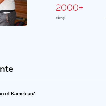
2000+
clienți
ente
ion of Kameleon?