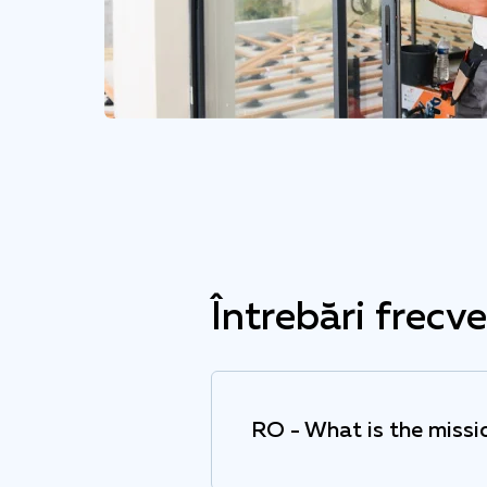
Întrebări frecv
RO - What is the miss