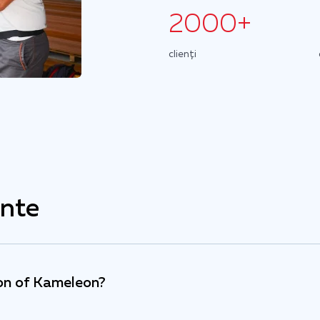
2000+
clienți
ente
ion of Kameleon?