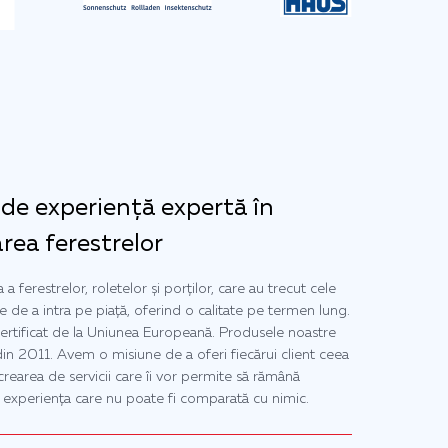
 de experiență expertă în
area ferestrelor
 ferestrelor, roletelor și porților, care au trecut cele
te de a intra pe piață, oferind o calitate pe termen lung.
rtificat de la Uniunea Europeană. Produsele noastre
in 2011. Avem o misiune de a oferi fiecărui client ceea
crearea de servicii care îi vor permite să rămână
e experiența care nu poate fi comparată cu nimic.