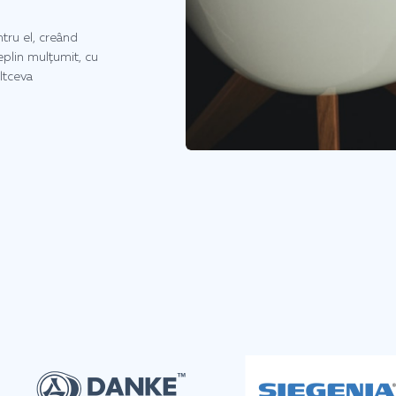
tru el, creând
deplin mulțumit, cu
ltceva