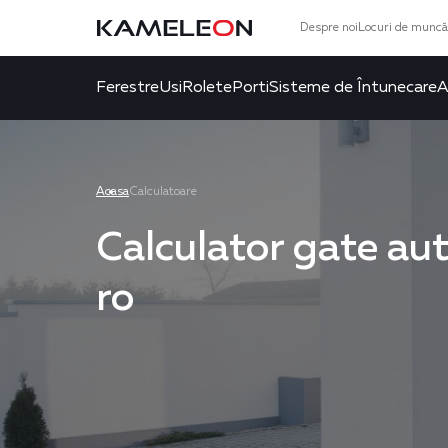
Despre noi
Locuri de muncă
Ferestre
Usi
Rolete
Porti
Sisteme de Întunecare
A
Acasa
Calculatoare
Calculator gate au
ro