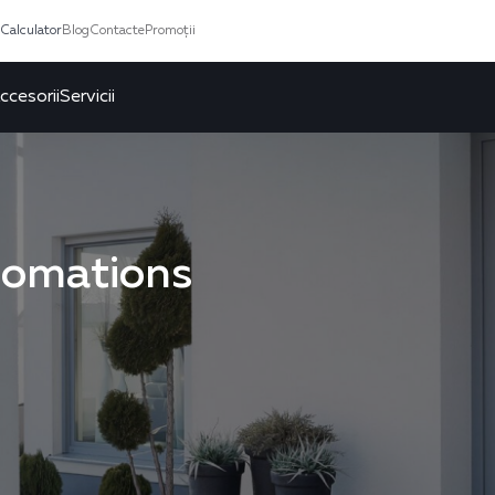
Calculator
Blog
Contacte
Promoții
ccesorii
Servicii
tomations