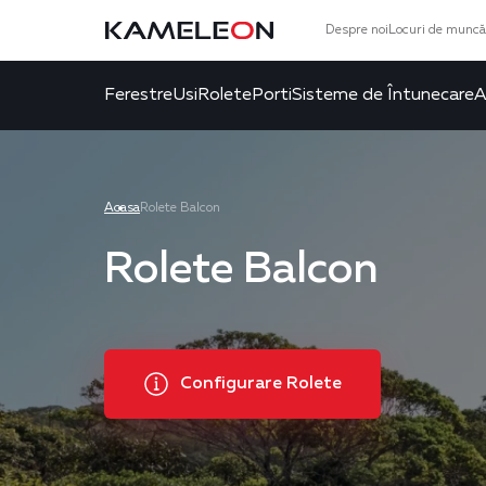
Despre noi
Locuri de muncă
Ferestre
Usi
Rolete
Porti
Sisteme de Întunecare
A
Acasa
Rolete Balcon
Rolete Balcon
Configurare Rolete