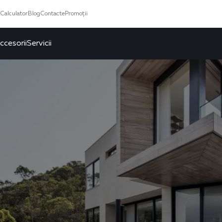
Calculator
Blog
Contacte
Promoții
ccesorii
Servicii