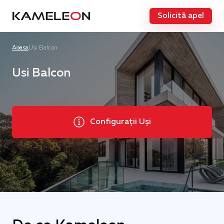
Solicită apel
Acasa
Usi Balcon
Usi Balcon
Configurații Uși